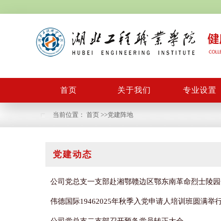
首页
关于我们
专业设置
当前位置：
首页
>>
党建阵地
党建动态
公司党总支一支部赴湘鄂赣边区鄂东南革命烈士陵园
伟德国际19462025年秋季入党申请人培训班圆满举